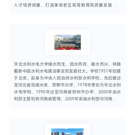
人才培养质量，打造革命老区高等教育高质量发展新范
式。西安鹏迪信息科技为延安大学定制“三维一体”质量保
障解决方案，重点支撑最美教师评选、督导听课、教师评
学等特色场景
华北水利水电大学缘水而生、因水而存、籍水而兴，伴随
着新中国水利水电建设事业而发展壮大。学校1951年创建
于北京，前身为中央人民政府水利部水利学校。先后搬迁
至河北省岳城水库、邯郸市办学，1978年更名为华北水利
水电学院，1990年迁至河南省郑州市办学，2000年由水
利部主管划转河南省管理，2009年实施水利部与河南省共
建，2013年更名为华北水利水电大学。学校是全国党建工
作示范高校、河南省特色骨干大学建设高校、河南省“双
一流”创建高校；是国家首批硕士学位授予权单位、首批
“中西部高校基础能力建设工程”高校、首批具有海外留学
生招生资格高校、“金砖国家网络大学”中方成员牵头高