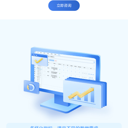
立
即
咨
询