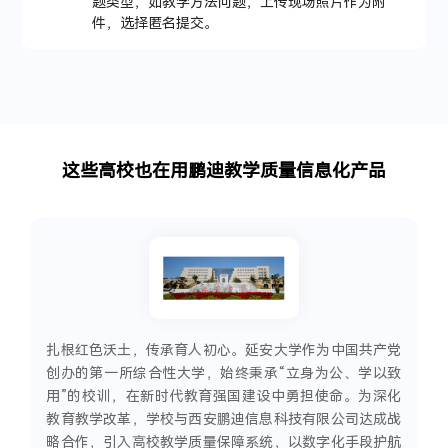
题类型，如教学方法问题，上传现场照片作为附
件，选择匿名提交。
这
些
高
校
也
在
用
鹏
迪
教
学
质
量
信
息
化
产
品
扎根红色沃土，传承育人初心。延安大学作为中国共产党
创办的第一所综合性大学，始终秉承“立身为公、学以致
用”的校训，在新时代教育强国建设中勇担使命。为深化
教育教学改革，学校与西安鹏迪信息科技有限公司达成战
略合作，引入高校教学质量保障系统，以数字化手段护航