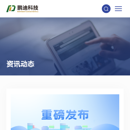
资
讯
动
态