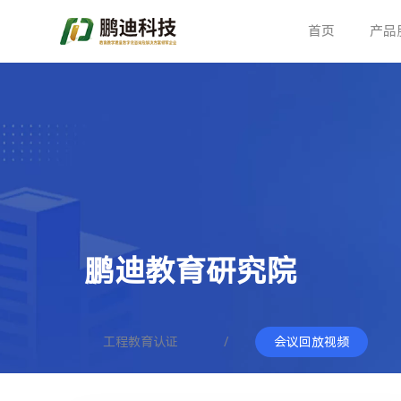
首页
产品
鹏
迪
教
育
研
究
院
工程教育认证
会议回放视频