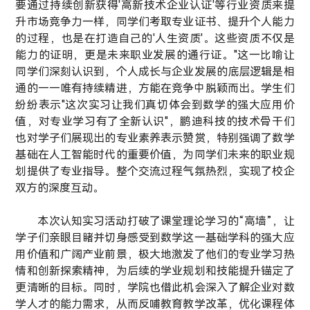
要通过持续创新获得'高新技术企业认证'等行业资质来提
升市场竞争力一样，同学们考取专业证书、提升个人能力
的过程，也是在打造自己的'人生资质'。这些资质不仅是
能力的证明，更是未来职业发展的通行证。"这一比喻让
同学们深刻认识到，个人成长与企业发展的底层逻辑是相
通的——唯有持续精进，方能在竞争中脱颖而出。学生们
纷纷表示"这次实习让我们真切体会到数学的强大应用价
值，对专业学习有了全新认识"，鹏迪科技的技术骨干们
也对学子们展现出的专业素养表示赞赏，特别强调了数学
基础在人工智能时代的重要价值，为同学们未来的职业规
划提供了专业指导。整个交流过程气氛热烈，实现了校企
双方的深度互动。
本次认知实习活动打破了课堂理论学习的“高墙”，让
学子们亲眼目睹并切身感受到数学这一基础学科的强大应
用价值和广阔产业前景，极大地激发了他们的专业学习热
情和创新探索精神，为后续的学业规划和技能提升锚定了
更清晰的目标。同时，学院也借此机会深入了解企业对数
学人才的能力需求，从而反哺教育教学改革，优化课程体